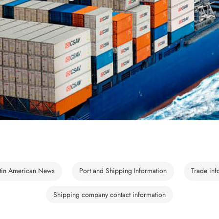
tin American News
Port and Shipping Information
Trade inf
Shipping company contact information