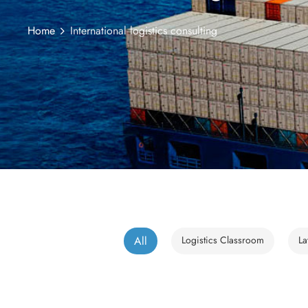
Home
International logistics consulting
All
Logistics Classroom
La