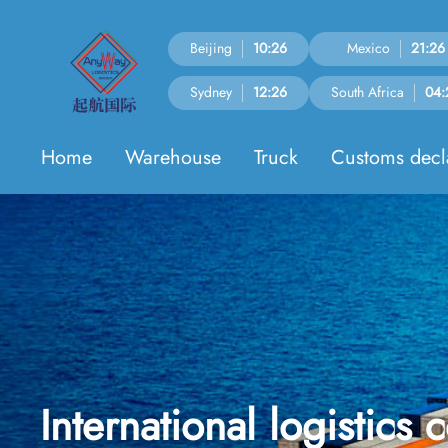
Beijing
10:26
Mexico
21:26
Sydney
12:26
South Africa
04:
Home
Warehouse
Truck
Customs decl
International logistics 